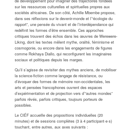
de développement pour imaginer des trajectoires fondées
sur les ressources culturelles et spirituelles propres aux
sociétés africaines. De son côté, Achille Mbembe propose,
dans ses réflexions sur le devenir-monde et l’“écologie du
rapport”, une pensée du vivant et de l’interdépendance qui
redéfinit les formes d’être ensemble. Ces approches
critiques trouvent des échos dans les œuvres de Werewere-
Liking, dont les textes mêlent mythe, oralité, féminisme et
cosmogonie, ou encore dans les engagements de figures
comme Rokhaya Diallo, qui reconfigurent les imaginaires
sociaux et politiques depuis les marges.
Qu’il s’agisse de revisiter des mythes anciens, de mobiliser
la science-fiction comme langage de résistance, ou
d’évoquer des formes de mémoire non-occidentales, les
arts et pensées francophones ouvrent des espaces
d’expérimentation et de projection vers d’“autres mondes”
parfois rêvés, parfois critiques, toujours porteurs de
possibles.
Le CIÉF accueille des propositions individuelles (20
minutes) et de sessions complètes (3 à 4 participant·e·s)
touchant, entre autres, aux axes suivants :