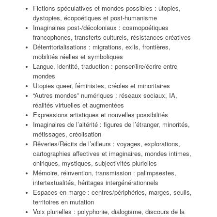
Fictions spéculatives et mondes possibles : utopies,
dystopies, écopoétiques et post-humanisme
Imaginaires post-/décoloniaux : cosmopoétiques
francophones, transferts culturels, résistances créatives
Déterritorialisations : migrations, exils, frontières,
mobilités réelles et symboliques
Langue, identité, traduction : penser/lire/écrire entre
mondes
Utopies queer, féministes, créoles et minoritaires
“Autres mondes” numériques : réseaux sociaux, IA,
réalités virtuelles et augmentées
Expressions artistiques et nouvelles possibilités
Imaginaires de l’altérité : figures de l’étranger, minorités,
métissages, créolisation
Rêveries/Récits de l’ailleurs : voyages, explorations,
cartographies affectives et imaginaires, mondes intimes,
oniriques, mystiques, subjectivités plurielles
Mémoire, réinvention, transmission : palimpsestes,
intertextualités, héritages intergénérationnels
Espaces en marge : centres/périphéries, marges, seuils,
territoires en mutation
Voix plurielles : polyphonie, dialogisme, discours de la