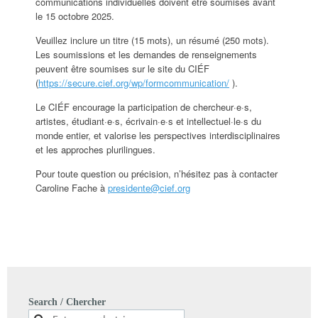
communications individuelles doivent être soumises avant
le 15 octobre 2025.
Veuillez inclure un titre (15 mots), un résumé (250 mots).
Les soumissions et les demandes de renseignements
peuvent être soumises sur le site du CIÉF
(
https://secure.cief.org/wp/formcommunication/
).
Le CIÉF encourage la participation de chercheur·e·s,
artistes, étudiant·e·s, écrivain·e·s et intellectuel·le·s du
monde entier, et valorise les perspectives interdisciplinaires
et les approches plurilingues.
Pour toute question ou précision, n’hésitez pas à contacter
Caroline Fache à
presidente@cief.org
Search / Chercher